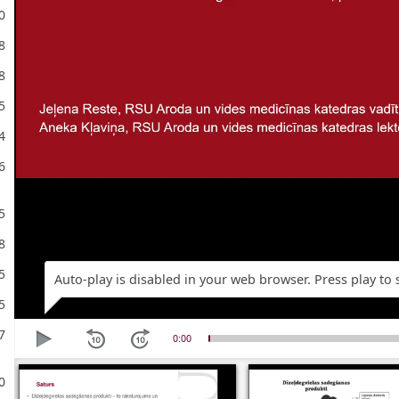
0
8
8
5
4
6
5
8
5
Auto-play is disabled in your web browser. Press play to s
5
7
0:00
0