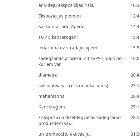
ar videju ekspozicijas risku
10:3
Ekspozicijas piemeri
12:4
Saskare ar adu Apedot
14:4
TOP 5 kancerogeni
15:4
iedarbiba uz stradajo§ajiem
15:5
sadeg§anas procesa. nitro-PAH, da2i no
16:0
kuriem var
diametra.
20:4
(oksidativais stress un iekaisums).
23:1
mehanisnns
26:4
Kancerogenu
27:1
• Ekspozicija dizeldegvielas sadeg§anas
28:5
produktiem var…
un trombocItu aktivaciju.
31:3