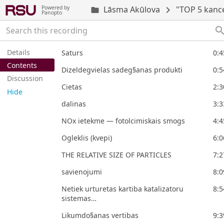
Powered by
Lāsma Akūlova
chevron_right
"TOP 5 kan

Panopto
searc
Details
Saturs
0:4
Contents
Dizeldegvielas sadeg§anas produkti
0:5
Discussion
Cietas
2:3
Hide
dalinas
3:3
NOx ietekme — fotolcimiskais smogs
4:4
Ogleklis (kvepi)
6:0
THE RELATIVE SIZE OF PARTICLES
7:2
savienojumi
8:0
Netiek urturetas kartiba katalizatoru
8:5
sistemas…
Likumdo§anas vertibas
9:3