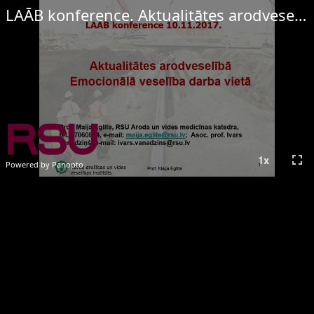
LAĀB konference. Aktualitātes arodveselībā, emocionālā veselība darba vidē_10112017
fullscreen
1
x
Powered by Panopto